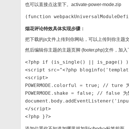
也可以直接点这里下。activate-power-mode.zip
(function webpackUniversalModuleDefi
烟花评论特效具体实现步骤：
把下载的js文件上传到你网站，可以上传到你主题
然后编辑你主题的主题页脚 (footer.php)文件，
<?php if (is_single() || is_page() )
<script src="<?php bloginfo('templat
<script>

POWERMODE.colorful = true; // tur
POWERMODE.shake = false; // false
document.body.addEventListener('inpu
</script>

<?php }?>
添加位置你不知道加哪里就加到</body>标签前