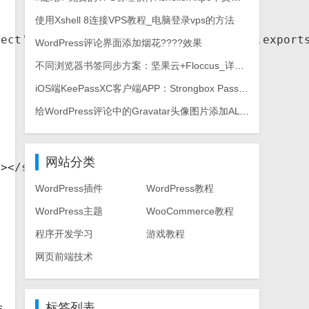
使用Xshell 8连接VPS教程_电脑登录vps的方法
ject'&&typeof module==='object')module.export
WordPress评论界面添加烟花????效果
不同浏览器书签同步方案：坚果云+Floccus_详细使用教程
iOS端KeePassXC客户端APP：Strongbox Password Safe
给WordPress评论中的Gravatar头像图片添加ALT属性
网站分类
></script> 

WordPress插件
WordPress教程
WordPress主题
WooCommerce教程
程序开发学习
游戏教程
网页前端技术
标签列表
s