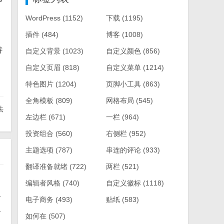
WordPress
(1152)
下载
(1195)
插件
(484)
博客
(1008)
特
自定义背景
(1023)
自定义颜色
(856)
自定义页眉
(818)
自定义菜单
(1214)
特色图片
(1204)
页脚小工具
(863)
全角模板
(809)
网格布局
(545)
法
左边栏
(671)
一栏
(964)
投资组合
(560)
右侧栏
(952)
主题选项
(787)
串连的评论
(933)
翻译准备就绪
(722)
两栏
(521)
编辑者风格
(740)
自定义徽标
(1118)
下拉框效果 - Web前端
电子商务
(493)
贴纸
(583)
果(一) - Web前端
如何在
(507)