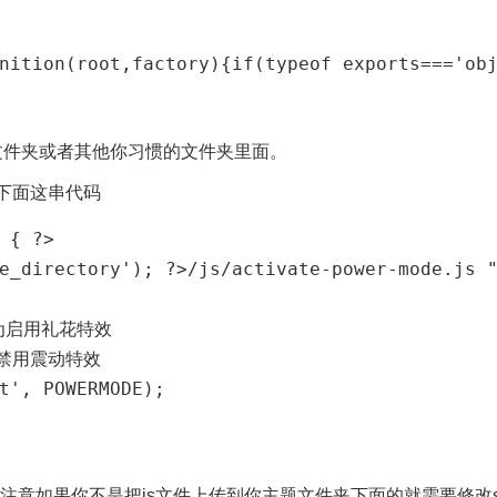
nition(root,factory){if(typeof exports==='ob
文件夹或者其他你习惯的文件夹里面。
加入下面这串代码
 { ?>

e_directory'); ?>/js/activate-power-mode.js "
e 为启用礼花特效

 为禁用震动特效

t', POWERMODE);

面。注意如果你不是把js文件上传到你主题文件夹下面的就需要修改