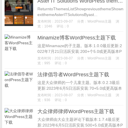
Aster IT Solutions WordPress theme 博客主题下载
ReturntoThemesListShowpreviousthemeShown
extthemeAsterITSolutionsByast...
发布时间：2023-09-07
分类：
WordPress主题
浏
览：1046
评论：0
Minamize博客WordPress主题下载
这是Minamaze的子主题。版本:1.0.0最后更新:2
022年7月21日活跃安装:200+个5.0或更高版本P
HP版本:5.6或更高MinamazeB...
发布时间：2023-08-07
分类：
WordPress主题
浏
览：995
评论：0
法律倡导者WordPress主题下载
这是大众律师的一个儿童主题。版本:0.2.3最后
更新:2023年6月5日活跃安装:70+5.0或更高版本
PHP版本:7.2或更高主题主页法律倡导者对于高
发布时间：2023-08-07
分类：
WordPress主题
浏
级律师...
览：936
评论：0
大众律师律师WordPress主题下载
大众律师由大众主题评论下载版本:1.7.4最后更
新:2023年6月5日活跃安装:500+5.0或更高版本P