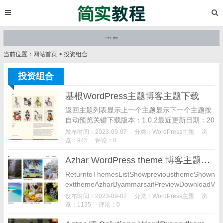
当前位置：
网站首页
> 投资组合
投资组合
基根WordPress主题博客主题下载
返回主题列表显示上一个主题显示下一个主题按
自动预览关键下载版本：1.0.2最近更新日期：20
23年8月28日活跃安装量：90+WordPress版
发布时间：2023-09-07
分类：
WordPress主题
浏
本：5.8或更高版本PHP版本：5...
览：945
评论：0
Azhar WordPress theme 博客主题下载
ReturntoThemesListShowpreviousthemeShown
extthemeAzharByammarsaifPreviewDownloadV
er...
发布时间：2023-09-07
分类：
WordPress主题
浏
览：1135
评论：0