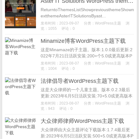
Aster IT Solutions WordPress theme 博客主题下载
ReturntoThemesListShowpreviousthemeShown
extthemeAsterITSolutionsByast...
发布时间：2023-09-07
分类：
WordPress主题
浏
览：1055
评论：0
Minamize博客WordPress主题下载
这是Minamaze的子主题。版本:1.0.0最后更新:2
022年7月21日活跃安装:200+个5.0或更高版本P
HP版本:5.6或更高MinamazeB...
发布时间：2023-08-07
分类：
WordPress主题
浏
览：1004
评论：0
法律倡导者WordPress主题下载
这是大众律师的一个儿童主题。版本:0.2.3最后
更新:2023年6月5日活跃安装:70+5.0或更高版本
PHP版本:7.2或更高主题主页法律倡导者对于高
发布时间：2023-08-07
分类：
WordPress主题
浏
级律师...
览：943
评论：0
大众律师律师WordPress主题下载
大众律师由大众主题评论下载版本:1.7.4最后更
新:2023年6月5日活跃安装:500+5.0或更高版本P