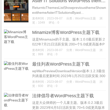
Aster IT Solutions WordPress theme 博客主题下载
ReturntoThemesListShowpreviousthemeShown
extthemeAsterITSolutionsByast...
发布时间：2023-09-07
分类：
WordPress主题
浏
览：1049
评论：0
Minamize博客WordPress主题下载
这是Minamaze的子主题。版本:1.0.0最后更新:2
022年7月21日活跃安装:200+个5.0或更高版本P
HP版本:5.6或更高MinamazeB...
发布时间：2023-08-07
分类：
WordPress主题
浏
览：999
评论：0
最佳列表WordPress主题下载
wpWaxPreviewDownloadVersion版本:1.2.3最佳
列表最后更新时间:2023年1月25日活跃安装:300
+个PHP版本:7.0或更高主...
发布时间：2023-08-07
分类：
WordPress主题
浏
览：930
评论：0
法律倡导者WordPress主题下载
这是大众律师的一个儿童主题。版本:0.2.3最后
更新:2023年6月5日活跃安装:70+5.0或更高版本