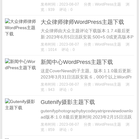
PHP版本:7.2或更高主题主页法律倡导者对于高
发布时间：2023-08-07
分类：
WordPress主题
浏
级律师...
览：939
评论：0
大众律师律师WordPress主题下载
大众律师由大众主题评论下载版本:1.7.4最后更
新:2023年6月5日活跃安装:500+5.0或更高版本P
HP版本:7.2或更高主题主页VW律师律师主题旨
发布时间：2023-08-07
分类：
WordPress主题
浏
在时...
览：1014
评论：0
新闻中心WordPress主题下载
这是CoverNews的子主题。版本:1.1.0最后更新:
2023年3月31日活跃安装:6，000个以上WordPr
ess版本:4.0或更高PHP版本:5.6...
发布时间：2023-08-07
分类：
WordPress主题
浏
览：943
评论：0
Gutenify摄影主题下载
gutenifyphotographybycodeyatripreviewdownlo
ad版本:1.0.8最后更新时间:2023年2月15日活跃
安装数:...
发布时间：2023-08-07
分类：
WordPress主题
浏
览：859
评论：0