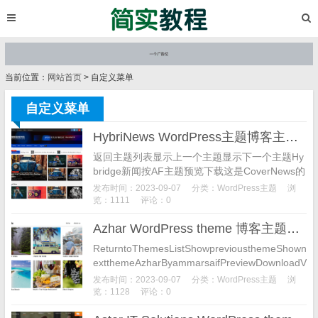
当前位置：
网站首页
> 自定义菜单
自定义菜单
HybriNews WordPress主题博客主题下载
返回主题列表显示上一个主题显示下一个主题Hy
bridge新闻按AF主题预览下载这是CoverNews的
一个儿童主题。版本：1.0.1最近更新日期：202
发布时间：2023-09-07
分类：
WordPress主题
浏
3年8月28日活跃安装：20...
览：1111
评论：0
Azhar WordPress theme 博客主题下载
ReturntoThemesListShowpreviousthemeShown
extthemeAzharByammarsaifPreviewDownloadV
er...
发布时间：2023-09-07
分类：
WordPress主题
浏
览：1128
评论：0