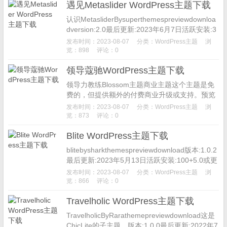
遇见Metaslider WordPress主题下载
认识MetasliderBysuperthemespreviewdownloa
dversion:2.0最后更新:2023年6月7日活跃安装:3
00+个PH...
发布时间：2023-08-07
分类：
WordPress主题
浏
览：898
评论：0
领导蔻驰WordPress主题下载
领导力教练Blossom主题商业主题这个主题是免
费的，但提供额外的付费商业升级或支持。预览
下载这是CoachPressLite的子主题。版本:1.0.0
发布时间：2023-08-07
分类：
WordPress主题
浏
最后...
览：873
评论：0
Blite WordPress主题下载
blitebysharkthemespreviewdownload版本:1.0.2
最后更新:2023年5月13日活跃安装:100+5.0或更
高版本PHP版...
发布时间：2023-08-07
分类：
WordPress主题
浏
览：866
评论：0
Travelholic WordPress主题下载
TravelholicByRarathemepreviewdownload这是
ChicLite的子主题。版本:1.0.0最后更新:2022年7